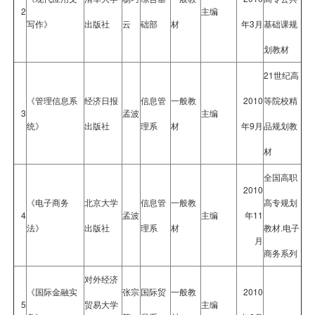
2
主编
写作》
出版社
云
础部
材
年3月
基础课规
划教材
21世纪高
《管理信息系
经济日报
信息管
一般教
2010
等院校精
3
孟波
主编
统》
出版社
理系
材
年9月
品规划教
材
全国高职
2010
《电子商务
北京大学
信息管
一般教
高专规划
4
孟波
主编
年11
法》
出版社
理系
材
教材.电子
月
商务系列
对外经济
《国际金融实
张宗
国际贸
一般教
2010
5
贸易大学
主编