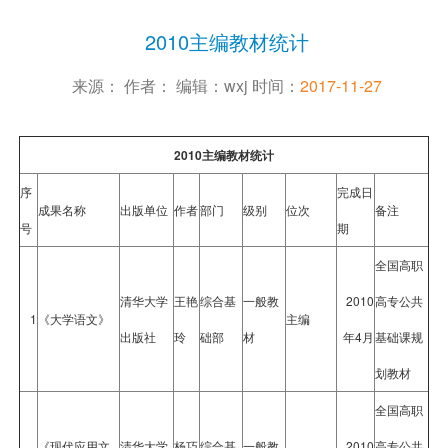
2010主编教材统计
来源： 作者： 编辑：wxj 时间：
2017-11-27
2010主编教材统计
序
完成日
成果名称
出版单位
作者
部门
级别
位次
备注
号
期
全国高职
清华大学
王艳
综合基
一般教
2010
高专公共
1
《大学语文》
主编
出版社
玲
础部
材
年4月
基础课规
划教材
全国高职
《现代应用文
清华大学
杨巧
综合基
一般教
2010
高专公共