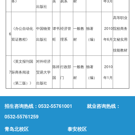
务》
英
易系
材
年3月
出版社
高等职业
《办公自动化
中国物资
谭书
经济管
一般教
独著
2010
院校商务
6
双证教程》
出版社
旺
理系
材
（编）
年6月
文秘实用
技能教材
《英文报刊国
对外经济
陈祥
行政部
一般教
独著
2010
7
际商务阅读
贸易大学
国
门
材
（编）
年1月
（第二版）》
出版社
招生咨询热线：0532-55761001 就业咨询热线：
0532-55761259
青岛北校区
泰安校区