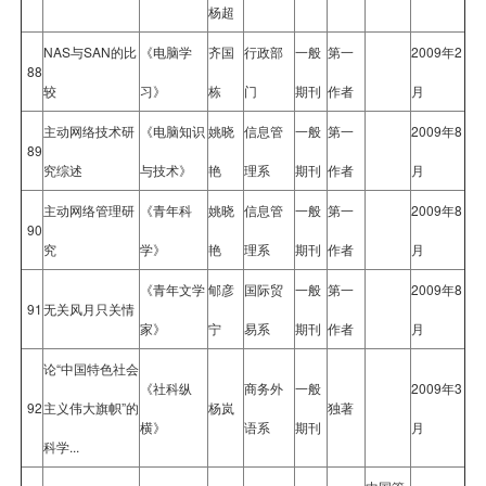
杨超
NAS与SAN的比
《电脑学
齐国
行政部
一般
第一
2009年2
88
较
习》
栋
门
期刊
作者
月
主动网络技术研
《电脑知识
姚晓
信息管
一般
第一
2009年8
89
究综述
与技术》
艳
理系
期刊
作者
月
主动网络管理研
《青年科
姚晓
信息管
一般
第一
2009年8
90
究
学》
艳
理系
期刊
作者
月
《青年文学
郇彦
国际贸
一般
第一
2009年8
91
无关风月只关情
家》
宁
易系
期刊
作者
月
论“中国特色社会
《社科纵
商务外
一般
2009年3
92
主义伟大旗帜”的
杨岚
独著
横》
语系
期刊
月
科学...