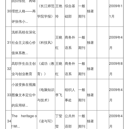
回归传统 再铸
《长江师范
王艳
综合基
一般
2009年1
30
理想人格——再
独著
学院学报》
玲
础部
期刊
1月
评张伟小...
浅析高校在深化
王晓
商务外
一般
2009年4
31
社会主义核心价
《科技风》
独著
红
语系
期刊
月
值体系教...
高职学生自主创
《成功（教
王晓
商务外
一般
2009年8
32
独著
业与创业教育
育）》
红
语系
期刊
月
小波变换在视频
《电脑知识
组织人
一般
2009年4
33
图像文本定位中
李飞
独著
与技术》
事处
期刊
月
的应用研...
The heritage o
丁莹
公共外
一般
2009年4
34
《读与写》
独著
f Wi...
莹
语部
期刊
月