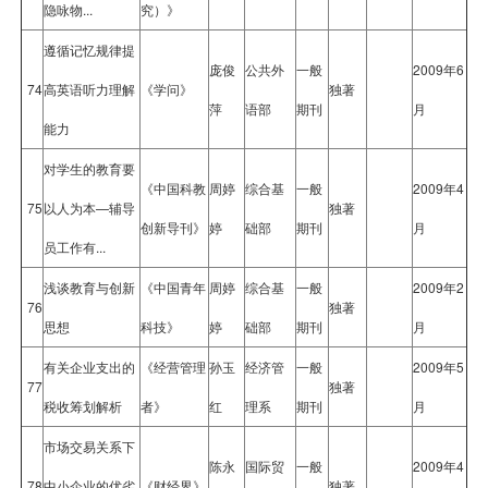
隐咏物...
究）》
遵循记忆规律提
庞俊
公共外
一般
2009年6
74
高英语听力理解
《学问》
独著
萍
语部
期刊
月
能力
对学生的教育要
《中国科教
周婷
综合基
一般
2009年4
75
以人为本—辅导
独著
创新导刊》
婷
础部
期刊
月
员工作有...
浅谈教育与创新
《中国青年
周婷
综合基
一般
2009年2
76
独著
思想
科技》
婷
础部
期刊
月
有关企业支出的
《经营管理
孙玉
经济管
一般
2009年5
77
独著
税收筹划解析
者》
红
理系
期刊
月
市场交易关系下
陈永
国际贸
一般
2009年4
78
中小企业的优劣
《财经界》
独著