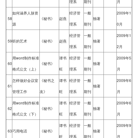
理系
期刊
月
如何涵养人脉资
经济管
一般
2009年1
58
《秘书》
赵燕
独著
源
理系
期刊
0月
经济管
一般
2009年1
59
听的艺术
《秘书》
赵燕
独著
理系
期刊
2月
用word制作标准
谭书
经济管
一般
2009年5
60
《秘书》
独著
格式公文（上）
旺
理系
期刊
月
怎样做好会议室
《秘书之
谭书
经济管
一般
2009年6
61
独著
管理工作
友》
旺
理系
期刊
月
用word制作标准
谭书
经济管
一般
2009年6
62
《秘书》
独著
格式公文（下）
旺
理系
期刊
月
谭书
经济管
一般
2009年9
63
巧用电话
《秘书》
独著
旺
理系
期刊
月