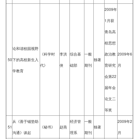
2009年
1月获
青岛高
校思想
论和谐校园视野
《科学时
李洪
综合基
一般
政治教
2009年6
50
下的高校新生入
独著
代》
侠
础部
期刊
育研究
月
学教育
会第22
届年会
论文二
等奖
从《善于铺垫助
经济管
一般
2009年2
51
《秘书》
赵燕
独著
沟通》谈起
理系
期刊
月