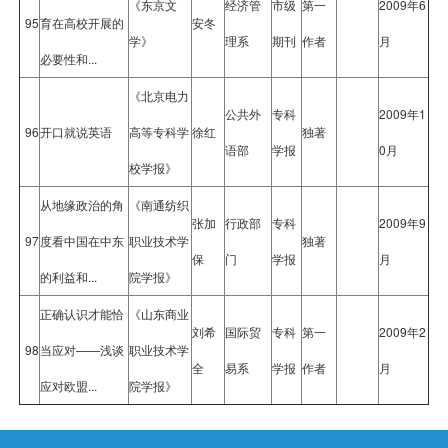
《东京文
经济管
市级
第一
2009年6
95
育在高校开展的
安冬
学》
理系
期刊
作者
月
必要性和...
《北京电力
公共外
专科
2009年1
96
开口就说英语
高等专科学
徐红
独著
语部
学报
0月
校学报》
从地缘政治的角
《南通纺织
张加
行政部
专科
2009年9
97
度看中国在中东
职业技术学
独著
保
门
学报
月
的利益和...
院学报》
正确认识才能恰
《山东商业
刘希
国际贸
专科
第一
2009年2
98
当应对——浅谈
职业技术学
全
易系
学报
作者
月
应对欧盟...
院学报》