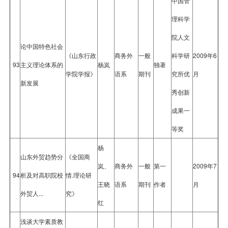
中国管
理科学
院人文
论中国特色社会
《山东行政
商务外
一般
科学研
2009年6
93
主义理论体系的
杨岚
独著
学院学报》
语系
期刊
究所优
月
新发展
秀创新
成果一
等奖
杨
山东外贸趋势分
《全国商
岚、
商务外
一般
第一
2009年7
94
析及对高职院校
情.理论研
王晓
语系
期刊
作者
月
外贸人...
究》
红
浅谈大学素质教