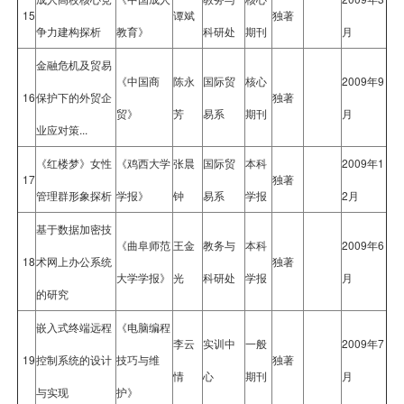
15
谭斌
独著
争力建构探析
教育》
科研处
期刊
月
金融危机及贸易
《中国商
陈永
国际贸
核心
2009年9
16
保护下的外贸企
独著
贸》
芳
易系
期刊
月
业应对策...
《红楼梦》女性
《鸡西大学
张晨
国际贸
本科
2009年1
17
独著
管理群形象探析
学报》
钟
易系
学报
2月
基于数据加密技
《曲阜师范
王金
教务与
本科
2009年6
18
术网上办公系统
独著
大学学报》
光
科研处
学报
月
的研究
嵌入式终端远程
《电脑编程
李云
实训中
一般
2009年7
19
控制系统的设计
技巧与维
独著
情
心
期刊
月
与实现
护》