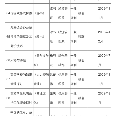
谭书
经济管
一般
2009年1
64
信函式格式探微
《秘书》
独著
旺
理系
期刊
1月
几种适合办公室
谭书
经济管
一般
2009年1
65
摆放的花草及其
《秘书》
独著
旺
理系
期刊
2月
养护技巧
《青年文学
杨巧
综合基
一般
2009年7
66
人格与诗性
独著
家》
云
础部
期刊
月
高等学校的知识
《人力资源
武传
信息管
一般
2009年1
67
独著
管理探讨
管理》
伟
理系
期刊
1月
高校学生思想政
《商业文
张庆
信息管
一般
2009年8
68
独著
治工作理念探讨
化》
华
理系
期刊
月
中国的改革开放