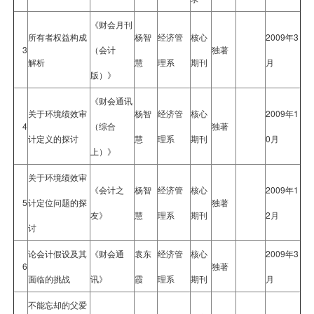
《财会月刊
所有者权益构成
杨智
经济管
核心
2009年3
3
（会计
独著
解析
慧
理系
期刊
月
版）》
《财会通讯
关于环境绩效审
杨智
经济管
核心
2009年1
4
（综合
独著
计定义的探讨
慧
理系
期刊
0月
上）》
关于环境绩效审
《会计之
杨智
经济管
核心
2009年1
5
计定位问题的探
独著
友》
慧
理系
期刊
2月
讨
论会计假设及其
《财会通
袁东
经济管
核心
2009年3
6
独著
面临的挑战
讯》
霞
理系
期刊
月
不能忘却的父爱