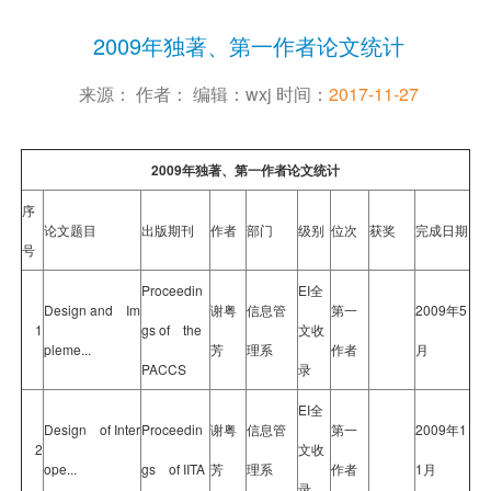
2009年独著、第一作者论文统计
来源： 作者： 编辑：wxj 时间：
2017-11-27
2009年独著、第一作者论文统计
序
论文题目
出版期刊
作者
部门
级别
位次
获奖
完成日期
号
Proceedin
EI全
Design and Im
谢粤
信息管
第一
2009年5
1
gs of the
文收
pleme...
芳
理系
作者
月
PACCS
录
EI全
Design of Inter
Proceedin
谢粤
信息管
第一
2009年1
2
文收
ope...
gs of IITA
芳
理系
作者
1月
录