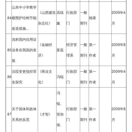
山东中小学教学
《山西建筑
高续
行政部
一般
2009年4
84
楼围护结构节能
独著
杂志社》
鑫
门
期刊
月
改造措施...
浅析国内信用证
《金融经
经济管
一般
第一
2009年8
85
业务在我国的发
姜磊
济》
理系
期刊
作者
月
展
法院变更指控罪
《商业文
行政部
一般
第一
2009年4
86
冯锟
名探究
化》
门
期刊
作者
月
冯
锟、
关于国体和政体
行政部
一般
第一
2009年8
87
《才智》
张加
关系的反思
门
期刊
作者
月
保、