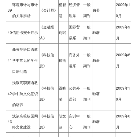
环境审计与审计
杨智
经济管
一般
2009年1
39
《会计师》
独著
的关系辨析
慧
理系
期刊
0月
《金融经
国际贸
一般
2009年9
40
信用卡安全启示
刘珉
独著
济》
易系
期刊
月
商务英语口语教
《科技信
商务外
一般
2009年8
41
学中常见的学生
柳燕
独著
息》
语系
期刊
月
口语问题
浅谈高职英语教
《科技信
聂晓
公共外
一般
2009年1
42
学中跨文化意识
独著
息》
璐
语部
期刊
0月
的培养
浅谈高校校园网
《科技信
胡文
实训中
一般
2009年6
43
独著
络文化建设
息》
超
心
期刊
月