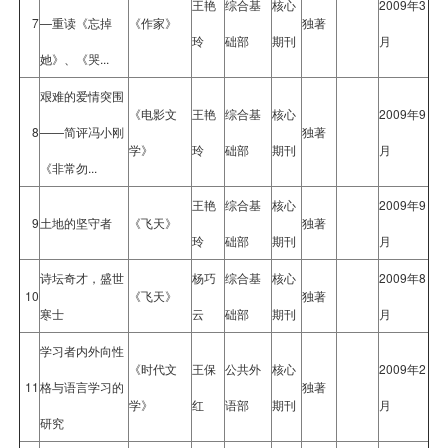
王艳
综合基
核心
2009年3
7
—重读《忘掉
《作家》
独著
玲
础部
期刊
月
她》、《哭...
艰难的爱情突围
《电影文
王艳
综合基
核心
2009年9
8
——简评冯小刚
独著
学》
玲
础部
期刊
月
《非常勿...
王艳
综合基
核心
2009年9
9
土地的坚守者
《飞天》
独著
玲
础部
期刊
月
诗坛奇才，盛世
杨巧
综合基
核心
2009年8
10
《飞天》
独著
寒士
云
础部
期刊
月
学习者内外向性
《时代文
王保
公共外
核心
2009年2
11
格与语言学习的
独著
学》
红
语部
期刊
月
研究