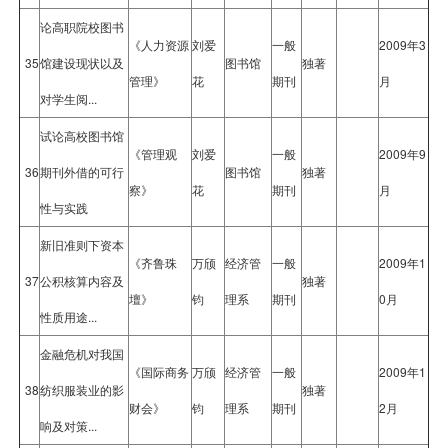
论高职院校图书
《人力资源
刘爱
一般
2009年3
35
馆建设现状以及
图书馆
独著
管理》
花
期刊
月
对学生阅...
试论高校图书馆
《管理观
刘爱
一般
2009年9
36
期刊外借的可行
图书馆
独著
察》
花
期刊
月
性与实践
新旧准则下资本
《齐鲁珠
万颀
经济管
一般
2009年1
37
公积核算内容及
独著
壇》
钧
理系
期刊
0月
性质用途...
金融危机对我国
《国际商务
万颀
经济管
一般
2009年1
38
纺织服装业的影
独著
财会》
钧
理系
期刊
2月
响及对策...