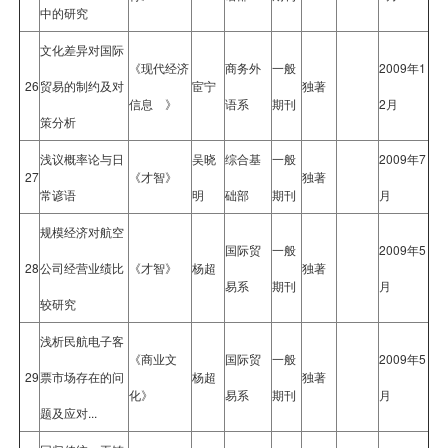
中的研究
文化差异对国际
《现代经济
商务外
一般
2009年1
26
贸易的制约及对
宦宁
独著
信息 》
语系
期刊
2月
策分析
浅议概率论与日
吴晓
综合基
一般
2009年7
27
《才智》
独著
常谚语
明
础部
期刊
月
规模经济对航空
国际贸
一般
2009年5
28
公司经营业绩比
《才智》
杨超
独著
易系
期刊
月
较研究
浅析民航电子客
《商业文
国际贸
一般
2009年5
29
票市场存在的问
杨超
独著
化》
易系
期刊
月
题及应对...