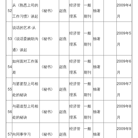
从《熟悉上司的
经济管
一般
2009年4
52
《秘书》
赵燕
独著
工作习惯》谈起
理系
期刊
月
说话的艺术-从
经济管
一般
2009年5
53
《说话委婉助沟
《秘书》
赵燕
独著
理系
期刊
月
通》谈起
如何面对工作落
经济管
一般
2009年6
54
《秘书》
赵燕
独著
差
理系
期刊
月
与婆婆型上司相
经济管
一般
2009年7
55
《秘书》
赵燕
独著
处的秘诀
理系
期刊
月
与霸道型上司相
经济管
一般
2009年8
56
《秘书》
赵燕
独著
处的秘诀
理系
期刊
月
经济管
一般
2009年9
57
向同事学习
《秘书》
赵燕
独著