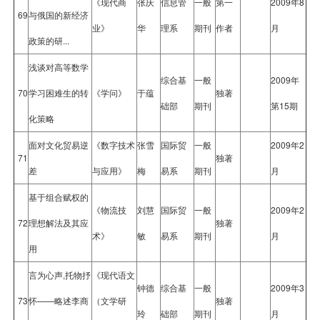
《现代商
张庆
信息管
一般
第一
2009年8
69
与俄国的新经济
业》
华
理系
期刊
作者
月
政策的研...
浅谈对高等数学
综合基
一般
2009年
70
学习困难生的转
《学问》
于蕴
独著
础部
期刊
第15期
化策略
面对文化贸易逆
《数字技术
张雪
国际贸
一般
2009年2
71
独著
差
与应用》
梅
易系
期刊
月
基于组合赋权的
《物流技
刘慧
国际贸
一般
2009年2
72
理想解法及其应
独著
术》
敏
易系
期刊
月
用
言为心声,托物抒
《现代语文
钟德
综合基
一般
2009年3
73
怀——略述李商
（文学研
独著
玲
础部
期刊
月