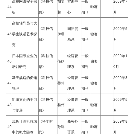
高校网络安全探
《科技信
胡文
实训中
一般
2009年7
44
独著
析
息》
超
心
期刊
月
高校辅导员与大
《科技信
国际贸
一般
2009年5
45
学生谈话艺术探
伊珊
独著
息》
易系
期刊
月
究
日本国际企业的
《科技信
经济管
一般
2009年1
46
任娟
独著
培训研究
息》
理系
期刊
0月
基于战略的促销
《科技信
经济管
一般
2009年8
47
娄伟
独著
管理
息》
理系
期刊
月
组织文化的学习
《科技信
经济管
一般
2009年5
48
娄伟
独著
与传递
息》
理系
期刊
月
浅析计算机领域
《科学时
商务外
一般
2009年8
49
孙瑶
独著
中的概念隐喻
代》
语系
期刊
月