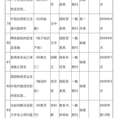
芳
易系
期刊
月
势及经营...
中国信用权立法
《社科纵
国际贸
一般
第一
2009年4
79
王中
诸问题研究
横》
易系
期刊
作者
月
网络版权的贬值
《电子知识
国际贸
一般
2009年6
80
王中
独著
及措施
产权》
易系
期刊
月
新闻发布会口译
《科教文
国晓
商务外
一般
2009年7
81
独著
成败之我见
汇》
立
语系
期刊
月
我国铁路货运业
《物流科
张宗
国际贸
一般
2009年3
82
向现代物流转型
独著
技》
英
易系
期刊
月
的现实基...
论如何解决贫困
《科教导
张剑
教务与
一般
2009年
83
独著
大学生心理问题
刊》
桥
科研处
期刊
第12期