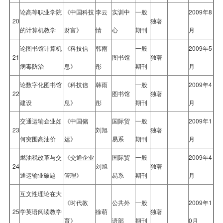
论高等职业学院
《中国科技
李云
实训中
一般
2009年8
20
独著
的计算机教学
财富》
情
心
期刊
月
论图书馆计算机
《科技信
韩雨
一般
2009年5
21
图书馆
独著
病毒防治
息》
彤
期刊
月
论数字化图书馆
《科技信
韩雨
一般
2009年4
22
图书馆
独著
建设
息》
彤
期刊
月
交通运输企业如
《中国储
国际贸
一般
2009年1
23
刘旭
独著
何突围高油价
运》
易系
期刊
月
燃油税改革与交
《交通企业
国际贸
一般
2009年4
24
刘旭
独著
通运输业破题
管理》
易系
期刊
月
互文性理论在大
《时代教
公共外
一般
2009年1
25
学英语阅读教学
徐萌
独著
育》
语部
期刊
0月