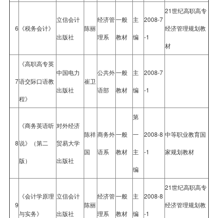
21世纪高职高专
立信会计
经济管
一般
主
2008-7
6
《税务会计》
陈丽
经济管理规划教
出版社
理系
教材
编
-1
材
《高职高专英
中国电力
公共外
一般
主
2008-7
7
语交际口语教
崔卫
出版社
语部
教材
编
-1
程》
第
《商务英语听
对外经济
陈祥
商务外
一般
一
2008-8
中等职业教育国
8
说》（第二
贸易大学
国
语系
教材
主
-1
家规划教材
版）
出版社
编
21世纪高职高专
《会计学原理
立信会计
经济管
一般
主
2008-8
9
陈丽
经济管理规划教
与实务》
出版社
理系
教材
编
-1