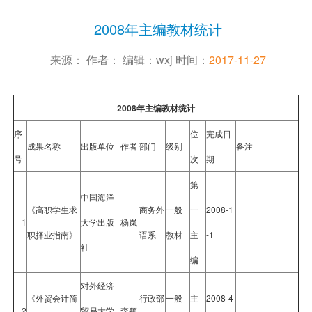
2008年主编教材统计
来源： 作者： 编辑：wxj 时间：
2017-11-27
2008年主编教材统计
序
位
完成日
成果名称
出版单位
作者
部门
级别
备注
号
次
期
第
中国海洋
《高职学生求
商务外
一般
一
2008-1
1
大学出版
杨岚
职择业指南》
语系
教材
主
-1
社
编
对外经济
《外贸会计简
行政部
一般
主
2008-4
2
贸易大学
李颖