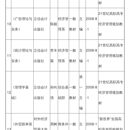
材
21世纪高职高专
《广告理论与
立信会计
经济管
一般
主
2008-8
10
陈丽
经济管理规划教
实务》
出版社
理系
教材
编
-1
材
21世纪高职高专
《统计理论与
立信会计
李丰
经济管
一般
主
2008-8
11
经济管理规划教
实务》
出版社
菊
理系
教材
编
-1
材
第
21世纪高职高专
《管理学基
立信会计
孙向
综合基
一般
一
2008-8
12
经济管理规划教
础》
出版社
强
础部
教材
主
-1
材
编
对外经济
“新世界”全国高
《外贸跟单英
周树
商务外
一般
主
2008-1
13
贸易大学
职高专院校规划