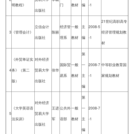
明教程》
门
教材
编
-1
出版社
21世纪高职高专
立信会计
经济管
一般
主
2008-5
3
《管理会计》
陈丽
经济管理规划教
出版社
理系
教材
编
-1
材
第
《外贸单证实
对外经济
国际贸
一般
一
2008-7
中等职业教育国
4
务》（第二
贸易大学
张华
易系
教材
主
-1
家规划教材
版）
出版社
编
第
对外经济
《大学英语语
王进
公共外
一般
一
2008-7
5
贸易大学
法实训》
军
语部
教材
主
-1
出版社
编