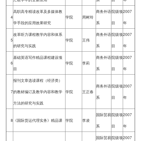
高职高专精读改革及多媒体教
商务外语
院级项
2007
4
学院
周树玲
学手段的应用效果研究
系
目
年
改革听力课程教学内容和体系
商务外语
院级项
2007
5
学院
王伟
的研究与实践
系
目
年
基础英语写作精品课程建设项
商务外语
院级项
2007
6
学院
李莉
目
系
目
年
报刊文章选读课程（经济类）
商务外语
院级项
2007
7
的教材编订及教学内容和教学
学院
王正春
系
目
年
方法的研究与实践
国际贸易
院级项
2007
8
《国际货运代理实务》精品课
学院
李凌
系
目
年
国际贸易
院级项
2007