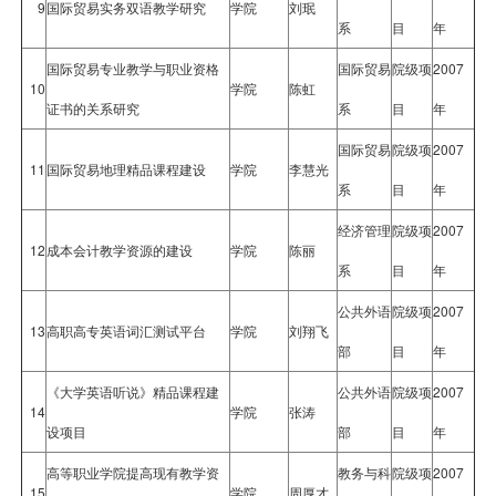
9
国际贸易实务双语教学研究
学院
刘珉
系
目
年
国际贸易专业教学与职业资格
国际贸易
院级项
2007
10
学院
陈虹
证书的关系研究
系
目
年
国际贸易
院级项
2007
11
国际贸易地理精品课程建设
学院
李慧光
系
目
年
经济管理
院级项
2007
12
成本会计教学资源的建设
学院
陈丽
系
目
年
公共外语
院级项
2007
13
高职高专英语词汇测试平台
学院
刘翔飞
部
目
年
《大学英语听说》精品课程建
公共外语
院级项
2007
14
学院
张涛
设项目
部
目
年
高等职业学院提高现有教学资
教务与科
院级项
2007
15
学院
周厚才