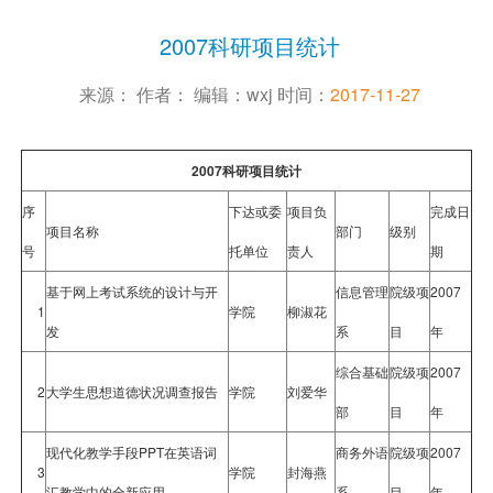
2007科研项目统计
来源： 作者： 编辑：wxj 时间：
2017-11-27
2007科研项目统计
序
下达或委
项目负
完成日
项目名称
部门
级别
号
托单位
责人
期
基于网上考试系统的设计与开
信息管理
院级项
2007
1
学院
柳淑花
发
系
目
年
综合基础
院级项
2007
2
大学生思想道德状况调查报告
学院
刘爱华
部
目
年
现代化教学手段PPT在英语词
商务外语
院级项
2007
3
学院
封海燕
汇教学中的全新应用
系
目
年