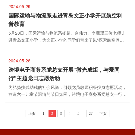
2024.05
29
国际运输与物流系走进青岛文正小学开展航空科
普教育
5月28日，国际运输与物流系杨超、台伟力、李珉珉三位老师走
进青岛文正小学，为文正小学的同学们带来了以“探索航空奥
秘，点亮蓝天梦想”为主题航空科普教育活动。活动中，三位老
师向同学们科普了国产大飞机C919的...
2024.05
28
跨境电子商务系党总支开展“微光成炬，与爱同
行”主题党日志愿活动
为弘扬扶残助残的社会风尚，引领党员教师积极投身志愿活动，
营造六一儿童节温情的节日氛围，跨境电子商务系党总支一行
10人于5月24日走进崂山区王哥庄同行之家特殊儿童发展中心，
开展“微光成炬，与爱同行”主题党...
...
上页
1
2
3
4
5
27
下页