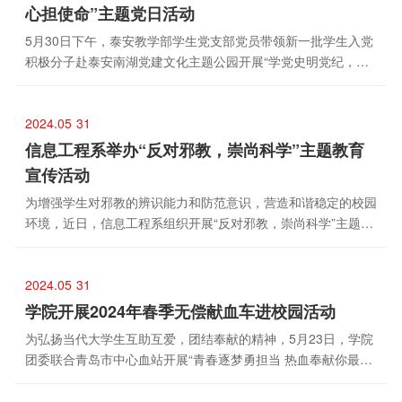
心担使命”主题党日活动
5月30日下午，泰安教学部学生党支部党员带领新一批学生入党
积极分子赴泰安南湖党建文化主题公园开展“学党史明党纪，悟
初心担使命”主题党日活动。活动中，全体成员依次参观了主题
展示、重要论述、党史轨迹、爱国...
2024.05
31
信息工程系举办“反对邪教，崇尚科学”主题教育
宣传活动
为增强学生对邪教的辨识能力和防范意识，营造和谐稳定的校园
环境，近日，信息工程系组织开展“反对邪教，崇尚科学”主题教
育宣传活动。科普反邪知识，筑牢思想防线信息工程系团总支书
记王俊力在1-1阶梯教室为部分...
2024.05
31
学院开展2024年春季无偿献血车进校园活动
为弘扬当代大学生互助互爱，团结奉献的精神，5月23日，学院
团委联合青岛市中心血站开展“青春逐梦勇担当 热血奉献你最
燃”献血车进校园活动，众多青年学子纷纷撸起袖子，为保障临
床用血需求，毫不犹豫地贡献出自...