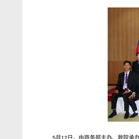
5月12日，由商务部主办、我院承