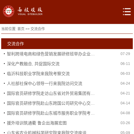
当前位置:
首页
>>
交流合作
交流合作
智利跨境电商和绿色营销发展研修班举办企业对接会
07-29
深化产教融合, 共促国际交流
06-11
临沂科技职业学院来我院考察交流
06-03
人社部社保中心领导一行来我院访问交流
04-24
国际官员研修学院走访山东省对外贸易集团有限公司
04-21
国际官员研修学院赴山东跨国公司研究中心交流座谈
04-14
国际官员研修学院赴山东城市服务职业学院考察交流
04-08
援外培训筑通衢 鲁企出海展宏图
03-26
山东省农业机械科学研究院来我院交流座谈
05-09