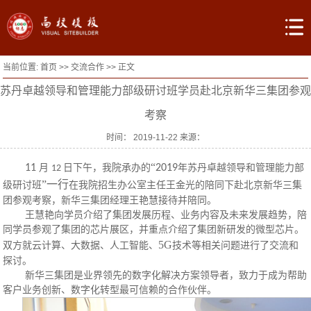
当前位置:
首页
>>
交流合作
>> 正文
苏丹卓越领导和管理能力部级研讨班学员赴北京新华三集团参观
考察
时间： 2019-11-22 来源：
“
11
月
日下午，
我院承办的
2019
年苏丹卓越领导和管理能力部
12
”一行
级研讨班
在
我院招生办公室主任
王金光的
陪同
下
赴
北京新华三集
团
参观考察
，
新华三集团经理
王艳慧
接待并陪同
。
王慧艳向学员介绍了集团发展历程、业务内容及未来发展趋势，陪
同学员参观了集团的芯片展区，并重点介绍了集团新研发的微型芯片。
5G
双方就云计算、大数据、人工智能、
技术等相关问题进行了交流和
探讨
。
新华三集团是业界领先的数字化解决方案领导者，致力于成为帮助
客户业务创新、数字化转型最可信赖的合作伙伴。