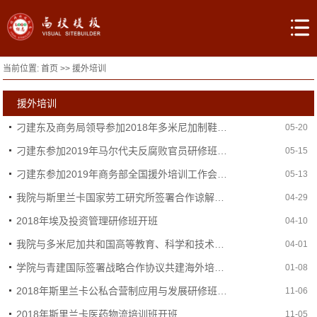
当前位置:
首页
>>
援外培训
援外培训
刁建东及商务局领导参加2018年多米尼加制鞋行业培训班开班仪式
05-20
刁建东参加2019年马尔代夫反腐败官员研修班开班仪式
05-15
刁建东参加2019年商务部全国援外培训工作会暨援外培训承办单位业务培训班
05-13
我院与斯里兰卡国家劳工研究所签署合作谅解备忘录
04-29
2018年埃及投资管理研修班开班
04-10
我院与多米尼加共和国高等教育、科学和技术部签署合作协议
04-01
学院与青建国际签署战略合作协议共建海外培训基地
01-08
2018年斯里兰卡公私合营制应用与发展研修班开班
11-06
2018年斯里兰卡医药物流培训班开班
11-05