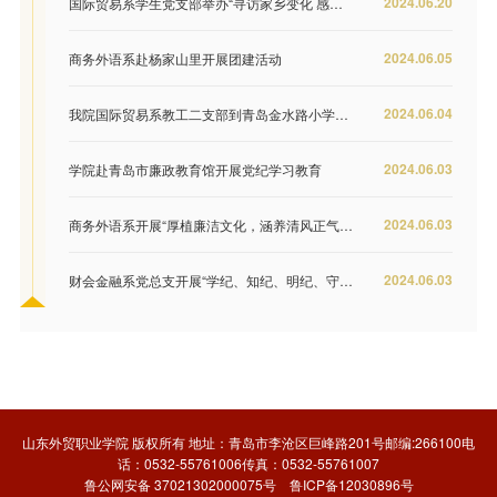
2024.06.20
国际贸易系学生党支部举办“寻访家乡变化 感悟伟大成就”摄影展
2024.06.05
商务外语系赴杨家山里开展团建活动
2024.06.04
我院国际贸易系教工二支部到青岛金水路小学开展科普志愿服务活动
2024.06.03
学院赴青岛市廉政教育馆开展党纪学习教育
2024.06.03
商务外语系开展“厚植廉洁文化，涵养清风正气”党纪学习教育主题党日活动
2024.06.03
财会金融系党总支开展“学纪、知纪、明纪、守纪”党纪学习教育系列活动
山东外贸职业学院 版权所有 地址：青岛市李沧区巨峰路201号邮编:266100电
话：0532-55761006传真：0532-55761007
鲁公网安备 37021302000075号
鲁ICP备12030896号