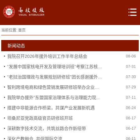
当前位置:
首页
新闻动态
我院召开2026年援外培训工作半年总结会
08-06
“发展中国家核电开发及管理培训班”考察江苏核电有限公司
07-31
“老挝治国理政与发展规划研修班”团长感谢援外培训的精心安排
07-30
智利跨境电商和绿色营销发展研修班举办企业对接会
07-29
我院举办援外“东盟国家治理体系与治理能力现代化研修班”
07-11
搭建中非能源合作桥梁，共谋产业发展新机遇
06-24
坦桑尼亚党政高级官员研修班开班
06-17
深耕数字技术交流，共筑丝路合作新纽带
06-17
深化产教融合, 共促国际交流
06-11