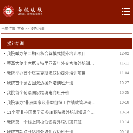
当前位置:
首页
>>
援外培训
援外培训
我院举办第二期公私合营模式援外培训项目
12-02
蔡革大使出席厄立特里亚青年外交官海外培训班开班仪式
11-11
我院举办首个塔吉克斯坦双边援外培训项目
11-04
我院首个蒙古国双边援外培训班开班
10-27
我院首个葡语国家跨境电商班开班
10-25
我院承办“非洲国家及非盟组织工作绩效管理研修班”
10-18
11个亚非拉国家学员参加我院援外培训知识产权班学习
10-14
我院第一个线上阿拉伯语援外培训班开班
10-14
我院首期卢旺达援外培训双边班开班
09-18