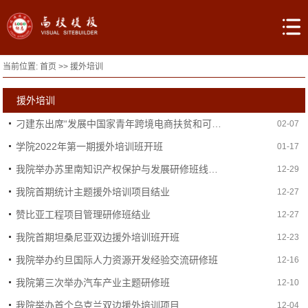
当前位置:
首页
>>
援外培训
援外培训
刁建东出席“发展中国家青年跨境电商扶贫和可持续发展能力建设研修班（线上）项目”视频研讨会
02-07
学院2022年第一期援外培训班开班
01-17
我院举办苏里南知识产权保护与发展研修班线上结业典礼
12-29
我院首期统计主题援外培训项目结业
12-27
赞比亚工程项目管理研修班结业
12-27
我院首期坦桑尼亚双边援外培训班开班
12-23
我院举办约旦国际人力资源开发经验交流研修班
12-16
我院第三次举办汽车产业主题研修班
12-10
我院举办首个乌克兰双边援外培训项目
12-04